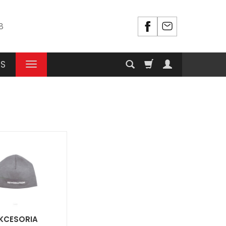
8
RS
KCESORIA