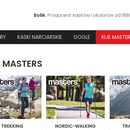
Bollé.
Producent kasków i okularów od 188
RY
KASKI NARCIARSKIE
GOGLE
KIJE MASTE
E MASTERS
TREKKING
NORDIC-WALKING
TRA