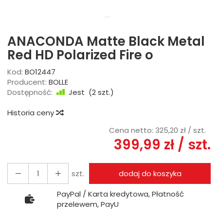
ANACONDA Matte Black Metal
Red HD Polarized Fire o
Kod:
BO12447
Producent:
BOLLE
Dostępność:
Jest
(
2
szt.)
Historia ceny
Cena netto:
325,20 zł
/ szt.
399,99 zł
/ szt.
szt.
dodaj do koszyka
PayPal / Karta kredytowa, Płatność
przelewem, PayU