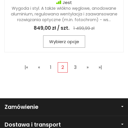
Jest
Wygoda i styl. A także włókno węglowe, anodowane
aluminium, regulowana wentylacja i zaawansowane
rozwiązania optyczne (m.in. fotochrom) - ws...
849,00 zł / szt.
1 499,99 zł
Wybierz opcje
|«
«
1
2
3
»
»|
Zamówienie
Dostawa i transport