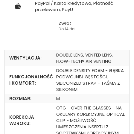
PayPal / Karta kredytowa, Płatność
przelewem, PayU
Zwrot
Do 14 dni
DOUBLE LENS, VENTED LENS,
WENTYLACJA:
FLOW-TECH® AIR VENTING
DOUBLE DENSITY FOAM - GĄBKA
FUNKCJONALNOŚĆ
PODWÓJNEJ GĘSTOŚCI,
i KOMFORT:
SILICONIZED STRAP - TAŚMA Z
SILIKONEM
ROZMIAR:
M
OTG - OVER THE GLASSES - NA
OKULARY KOREKCYJNE, OPTICAL
KOREKCJA
CLIP - MOŻLIWOŚĆ
WZROKU:
UMIESZCZENIA INSERTU Z
SOCZEWKAMI KOREKCYJNYMI