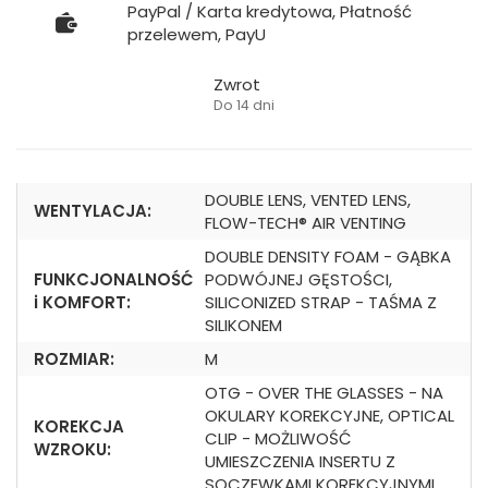
PayPal / Karta kredytowa, Płatność
przelewem, PayU
Zwrot
Do 14 dni
DOUBLE LENS, VENTED LENS,
WENTYLACJA:
FLOW-TECH® AIR VENTING
DOUBLE DENSITY FOAM - GĄBKA
FUNKCJONALNOŚĆ
PODWÓJNEJ GĘSTOŚCI,
i KOMFORT:
SILICONIZED STRAP - TAŚMA Z
SILIKONEM
ROZMIAR:
M
OTG - OVER THE GLASSES - NA
OKULARY KOREKCYJNE, OPTICAL
KOREKCJA
CLIP - MOŻLIWOŚĆ
WZROKU:
UMIESZCZENIA INSERTU Z
SOCZEWKAMI KOREKCYJNYMI