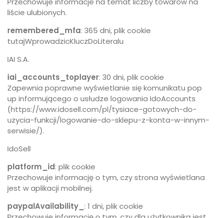
Przechowuje informacje na temat liczby towarów na
liście ulubionych.
remembered_mfa
: 365 dni, plik cookie
tutajWprowadzicKluczDoLiteralu
IAI S.A.
iai_accounts_toplayer
: 30 dni, plik cookie
Zapewnia poprawne wyświetlanie się komunikatu pop
up informującego o usłudze logowania IdoAccounts
(https://www.idosell.com/pl/tysiace-gotowych-do-
uzycia-funkcji/logowanie-do-sklepu-z-konta-w-innym-
serwisie/).
IdoSell
platform_id
: plik cookie
Przechowuje informację o tym, czy strona wyświetlana
jest w aplikacji mobilnej.
paypalAvailability_
: 1 dni, plik cookie
Przechowuje informację o tym, czy dla użytkownika jest