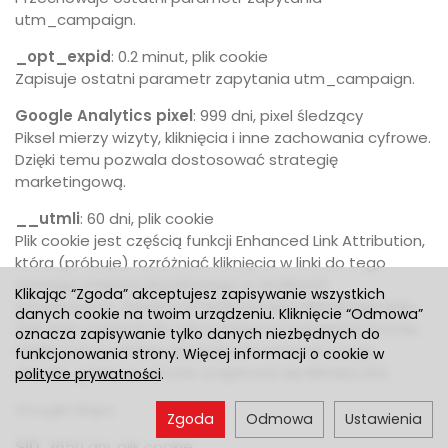
utm_campaign.
_opt_expid
: 0.2 minut, plik cookie
Zapisuje ostatni parametr zapytania utm_campaign.
Google Analytics pixel
: 999 dni, pixel śledzący
Piksel mierzy wizyty, kliknięcia i inne zachowania cyfrowe.
Dzięki temu pozwala dostosować strategię
marketingową.
__utmli
: 60 dni, plik cookie
Plik cookie jest częścią funkcji Enhanced Link Attribution,
która (próbuje) rozróżniać kliknięcia w linki do tego
samego miejsca docelowego w analizach
Klikając “Zgoda” akceptujesz zapisywanie wszystkich
stronicowych. Zawiera id (jeśli istnieje) klikniętego linku
danych cookie na twoim urządzeniu. Kliknięcie “Odmowa”
(lub jego rodzica) do odczytania na następnej stronie,
oznacza zapisywanie tylko danych niezbędnych do
dzięki czemu analizy wewnątrzstronicowe mogą
funkcjonowania strony. Więcej informacji o cookie w
określić, gdzie na stronie znajdował się kliknięty link.
polityce prywatności
.
Google Maps
Zgoda
Odmowa
Ustawienia
SID
: 3650 dni, plik cookie