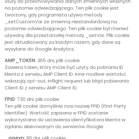
Służy do przechowywania danych zmiennych własnych
na poziomie odwiedzającego. Ten plik cookie jest
tworzony, gdy programista używa metody
_setCustomVar ze zmienną niestandardową na
poziomie odwiedzającego. Ten plik cookie był również
używany dla przestarzałej metody _setVar. Plik cookie
jest aktualizowany za każdym razem, gdy dane są
wysyłane do Google Analytics.
AMP_TOKEN
: 365 dni, plik cookie
Zawiera token, który może być użyty do pobrania ID
klienta z serwisu AMP Client ID. Inne możliwe wartości
wskazują opt-out, inflight request lub błąd pobierania
Client ID z serwisu AMP Client ID.
FPID
: 730 dni, plik cookie
Ten plik cookie domyślnie nosi nazwę FPID (First Party
Identifier). Wartość zapisana w FPID zostanie
wykorzystana do ustawienia identyfikatora klienta w
żądaniu skierowanym do serwerów Google.
_gaexp
: 90 dni, plik cookie