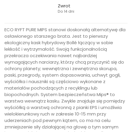
Zwrot
Do 14 dni
ECO RYFT PURE MIPS stanowi doskonałą alternatywę dla
osławionego starszego brata. Jest to pierwszy
ekologiczny kask hybrydowy Bollé łączący w sobie
lekkość i wytrzymałość. Swoją funkcjonalnością
przekracza oczekiwania nawet najbardziej
wymagających narciarzy, którzy chcą przyczynić się do
ochrony planety; wewnętrzna i zewnętrzna skorupa,
paski, przegrody, system dopasowania, uchwyt gogli,
wyściółka i nauszniki są częściowo wykonane z
materiałów pochodzących z recyklingu lub
biopochodnych. System bezpieczeństwa Mips® to
warstwa wewnątrz kasku. Zwykle znajduje się pomiędzy
wyściółką a warstwą ochronną z pianki EPS i umożliwia
wielokierunkowy ruch w zakresie 10-15 mm przy
uderzeniach pod pewnym kątem, co ma na celu
zmniejszenie siły działającej na głowę a tym samym