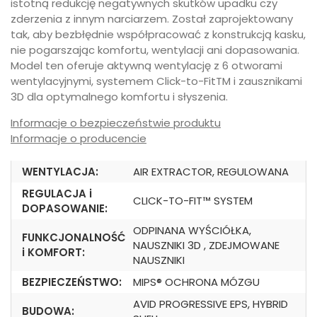
istotną redukcję negatywnych skutków upadku czy
zderzenia z innym narciarzem. Został zaprojektowany
tak, aby bezbłędnie współpracować z konstrukcją kasku,
nie pogarszając komfortu, wentylacji ani dopasowania.
Model ten oferuje aktywną wentylację z 6 otworami
wentylacyjnymi, systemem Click-to-FitTM i zausznikami
3D dla optymalnego komfortu i słyszenia.
Informacje o bezpieczeństwie produktu
Informacje o producencie
WENTYLACJA:
AIR EXTRACTOR, REGULOWANA
REGULACJA i
CLICK-TO-FIT™ SYSTEM
DOPASOWANIE:
ODPINANA WYŚCIÓŁKA,
FUNKCJONALNOŚĆ
NAUSZNIKI 3D , ZDEJMOWANE
i KOMFORT:
NAUSZNIKI
BEZPIECZEŃSTWO:
MIPS® OCHRONA MÓZGU
AVID PROGRESSIVE EPS, HYBRID
BUDOWA: