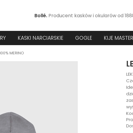
Bollé.
Producent kasków i okularów od 188
RY
KASKI NARCIARSKIE
GOGLE
KIJE MASTE
100% MERINO
L
LE
Cz
Id
dzi
za
wyś
Ko
Pr
Do