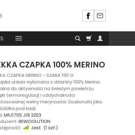
8
RS
EKKA CZAPKA 100% MERINO
KKA CZAPKA MERINO - SZARA 190 G
apka unisex wykonana z dzianiny 100% Merino.
ealna do aktywności na świeżym powietrzu
ęki termoregulacji i oddychalności
stosowanej wełny merynosów.
Doskonała jako
ciółka pod kask.
d:
M1U1705 J19 2203
oducent:
REWOOLUTION
stępność:
Jest
(
1
szt.)