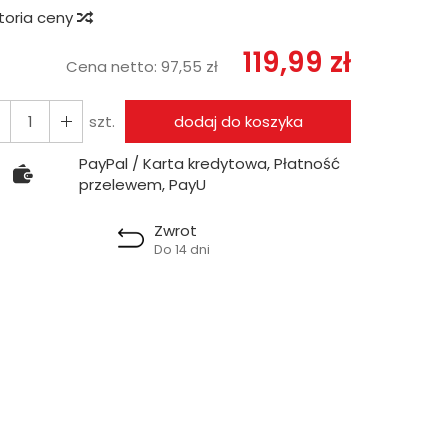
storia ceny
119,99 zł
Cena netto:
97,55 zł
szt.
dodaj do koszyka
PayPal / Karta kredytowa, Płatność
przelewem, PayU
Zwrot
Do 14 dni