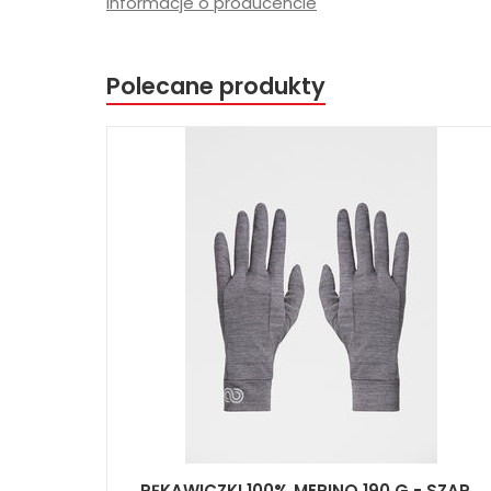
Informacje o producencie
Polecane produkty
RĘKAWICZKI 100% MERINO 190 G - SZAR...