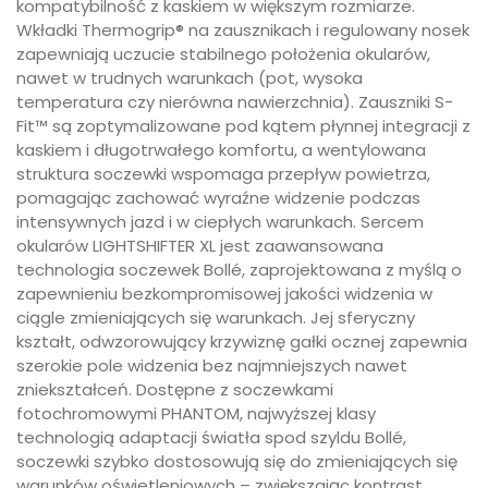
kompatybilność z kaskiem w większym rozmiarze.
Wkładki Thermogrip® na zausznikach i regulowany nosek
zapewniają uczucie stabilnego położenia okularów,
nawet w trudnych warunkach (pot, wysoka
temperatura czy nierówna nawierzchnia). Zauszniki S-
Fit™ są zoptymalizowane pod kątem płynnej integracji z
kaskiem i długotrwałego komfortu, a wentylowana
struktura soczewki wspomaga przepływ powietrza,
pomagając zachować wyraźne widzenie podczas
intensywnych jazd i w ciepłych warunkach. Sercem
okularów LIGHTSHIFTER XL jest zaawansowana
technologia soczewek Bollé, zaprojektowana z myślą o
zapewnieniu bezkompromisowej jakości widzenia w
ciągle zmieniających się warunkach. Jej sferyczny
kształt, odwzorowujący krzywiznę gałki ocznej zapewnia
szerokie pole widzenia bez najmniejszych nawet
zniekształceń. Dostępne z soczewkami
fotochromowymi PHANTOM, najwyższej klasy
technologią adaptacji światła spod szyldu Bollé,
soczewki szybko dostosowują się do zmieniających się
warunków oświetleniowych – zwiększając kontrast,