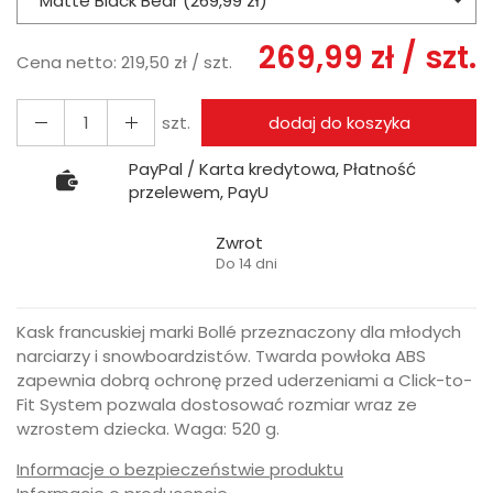
Matte Black Bear (269,99 zł)
269,99 zł
/ szt.
Cena netto:
219,50 zł
/ szt.
szt.
dodaj do koszyka
PayPal / Karta kredytowa, Płatność
przelewem, PayU
Zwrot
Do 14 dni
Kask francuskiej marki Bollé przeznaczony dla młodych
narciarzy i snowboardzistów. Twarda powłoka ABS
zapewnia dobrą ochronę przed uderzeniami a Click-to-
Fit System pozwala dostosować rozmiar wraz ze
wzrostem dziecka. Waga: 520 g.
Informacje o bezpieczeństwie produktu