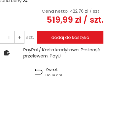
storia ceny
Cena netto:
422,76 zł
/ szt.
519,99 zł
/ szt.
szt.
dodaj do koszyka
PayPal / Karta kredytowa, Płatność
przelewem, PayU
Zwrot
Do 14 dni