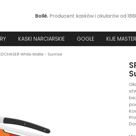
Bollé.
Producent kasków i okularów od 188
RY
KASKI NARCIARSKIE
GOGLE
KIJE MASTE
EDCHASER White Matte - Sunrise
S
S
Ok
stw
bez
po
Ko
Pr
Do