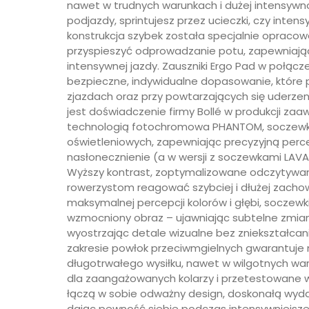
nawet w trudnych warunkach i dużej intensywno
podjazdy, sprintujesz przez ucieczki, czy inte
konstrukcja szybek została specjalnie opraco
przyspieszyć odprowadzanie potu, zapewniają
intensywnej jazdy. Zauszniki Ergo Pad w połą
bezpieczne, indywidualne dopasowanie, które p
zjazdach oraz przy powtarzających się uderze
jest doświadczenie firmy Bollé w produkcji z
technologią fotochromowa PHANTOM, soczewki 
oświetleniowych, zapewniając precyzyjną perc
nasłonecznienie (a w wersji z soczewkami LAV
Wyższy kontrast, zoptymalizowane odczytywan
rowerzystom reagować szybciej i dłużej zacho
maksymalnej percepcji kolorów i głębi, soczew
wzmocniony obraz – ujawniając subtelne zmian
wyostrzając detale wizualne bez zniekształcani
zakresie powłok przeciwmgielnych gwarantuje
długotrwałego wysiłku, nawet w wilgotnych war
dla zaangażowanych kolarzy i przetestowane
łączą w sobie odważny design, doskonałą wyda
dając pewność siebie podczas intensywniejszej, 