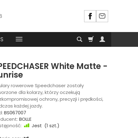
8
RS
PEEDCHASER White Matte -
unrise
ulary rowerowe Speedchaser zostały
orzone dla kolarzy, którzy oczekują
kompromisowej ochrony, precyzji i prędkości,
dczas każdej jazdy.
d:
BS067007
oducent:
BOLLE
stępność:
Jest
(
1
szt.)