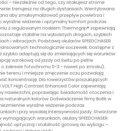
ści – niezależnie od tego, czy atakujesz strome
nsywnie trenujesz na długich dystansach. Wentylowana
wana aby zmaksymalizować przepływ powietrza i
c wyraźne widzenie i optymalny komfort podczas
czeniu z regulowanym noskiem Thermogrip® zapewniają
ozostaje stabilne na wyboistych drogach, szybkich
niach i wibracjach. Podstawą okularów SPEEDCHASER
aawansowanych technologicznie soczewek. Dostępne z
szybko adaptują się do zmieniających się warunków
epcję wzrokową od jazdy od świtu po pełne
A o zakresie fotochromu 0-3 - nawet po zmroku).
ie terenu i mniejsze zmęczenie oczu pozwalają
wać koncentrację. Dla rowerzystów poszukujących
ki VOLT High Contrast Enhanced Color zapewniają
y nawierzchni, poprawiając świadomość otoczenia i
a naturalnych kolorów. Doświadczenie firmy Bollé w
 niezmiennie wyraźne widzenie podczas
unkach i przy wysokiej intensywności jazdy. Stworzone
 w wymagających warunkach, okulary SPEEDCHASER
jność optyczną i stabilność gotową do wyścigu –
szybszej i dalszej jazdy.